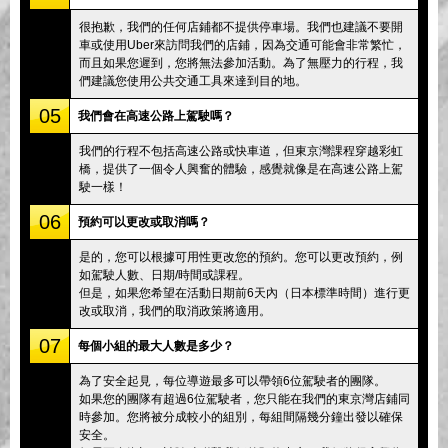
很抱歉，我們的任何店鋪都不提供停車場。我們也建議不要開
車或使用Uber來訪問我們的店鋪，因為交通可能會非常繁忙，
而且如果您遲到，您將無法參加活動。為了無壓力的行程，我
們建議您使用公共交通工具來達到目的地。
05
我們會在高速公路上駕駛嗎？
我們的行程不包括高速公路或快車道，但東京灣課程穿越彩虹
橋，提供了一個令人興奮的體驗，感覺就像是在高速公路上駕
駛一樣！
06
預約可以更改或取消嗎？
是的，您可以根據可用性更改您的預約。您可以更改預約，例
如駕駛人數、日期/時間或課程。
但是，如果您希望在活動日期前6天內（日本標準時間）進行更
改或取消，我們的取消政策將適用。
07
每個小組的最大人數是多少？
為了安全起見，每位導遊最多可以帶領6位駕駛者的團隊。
如果您的團隊有超過6位駕駛者，您只能在我們的東京灣店鋪同
時參加。您將被分成較小的組別，每組間隔幾分鐘出發以確保
安全。