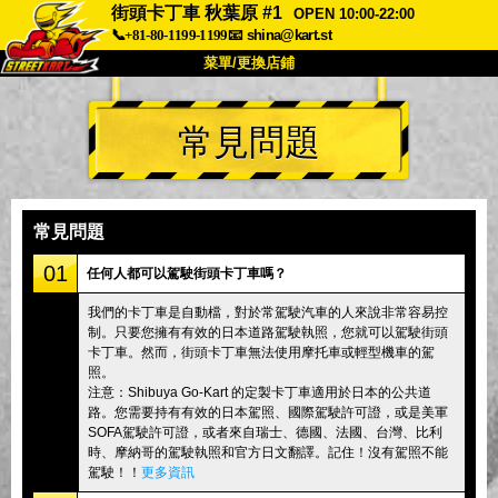
街頭卡丁車 秋葉原 #1
OPEN 10:00-22:00
📞+81-80-1199-1199
📧
shina@kart.st
菜單/更換店鋪
首頁
常見問題
關於我們
規格
價格
交通資訊
顧客評價
常見問題
公司
預訂
常見問題
更換店鋪
01
任何人都可以駕駛街頭卡丁車嗎？
東京 品川 #1
東京 秋葉原 #1
我們的卡丁車是自動檔，對於常駕駛汽車的人來說非常容易控
制。只要您擁有有效的日本道路駕駛執照，您就可以駕駛街頭
東京 秋葉原 #2
東京 澀谷
卡丁車。然而，街頭卡丁車無法使用摩托車或輕型機車的駕
東京 澀谷分店
東京灣
照。
注意：Shibuya Go-Kart 的定製卡丁車適用於日本的公共道
東京 淺草
大阪
路。您需要持有有效的日本駕照、國際駕駛許可證，或是美軍
SOFA駕駛許可證，或者來自瑞士、德國、法國、台灣、比利
沖繩
時、摩納哥的駕駛執照和官方日文翻譯。記住！沒有駕照不能
駕駛！！
更多資訊