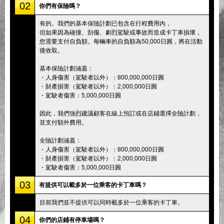
02
你們有保險嗎？
有的。我們的基本保險計劃已包含在行程費用內，
但如果因為碰撞、刮傷、劇烈駕駛或事故而造成卡丁車損壞，
您需要支付自負額。每輛車的自負額為50,000日圓，將在活動
後收取。
基本保險計劃涵蓋：
・人身傷害（駕駛者以外）：800,000,000日圓
・財產損害（駕駛者以外）：2,000,000日圓
・駕駛者傷害：5,000,000日圓
因此，我們強烈建議顧客在線上預訂或在店鋪選擇全險計劃，
並支付額外費用。
全險計劃涵蓋：
・人身傷害（駕駛者以外）：800,000,000日圓
・財產損害（駕駛者以外）：2,000,000日圓
・駕駛者傷害：5,000,000日圓
03
有提供可以載多於一位乘客的卡丁車嗎？
目前我們並不提供可以同時載多於一位乘客的卡丁車。
04
你們的店鋪有停車場嗎？